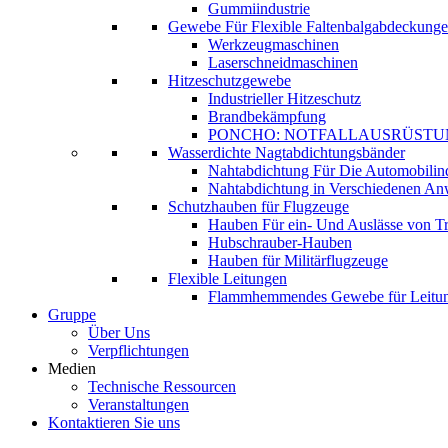
Gummiindustrie
Gewebe Für Flexible Faltenbalgabdeckung
Werkzeugmaschinen
Laserschneidmaschinen
Hitzeschutzgewebe
Industrieller Hitzeschutz
Brandbekämpfung
PONCHO: NOTFALLAUSRÜSTU
Wasserdichte Nagtabdichtungsbänder
Nahtabdichtung Für Die Automobilind
Nahtabdichtung in Verschiedenen A
Schutzhauben für Flugzeuge
Hauben Für ein- Und Auslässe von T
Hubschrauber-Hauben
Hauben für Militärflugzeuge
Flexible Leitungen
Flammhemmendes Gewebe für Leitu
Gruppe
Über Uns
Verpflichtungen
Medien
Technische Ressourcen
Veranstaltungen
Kontaktieren Sie uns