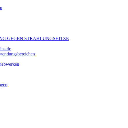
en
NG GEGEN STRAHLUNGSHITZE
ustrie
nwendungsbereichen
riebwerken
ngen