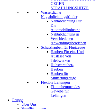
GEGEN
STRAHLUNGSHITZE
Wasserdichte
Nagtabdichtungsbänder
Nahtabdichtung Für
Die
Automobilindustrie
Nahtabdichtung in
Verschiedenen
Anwendungsbereichen
Schutzhauben für Flugzeuge
Hauben Für ein- Und
Auslässe von
Triebwerken
Hubschrauber-
Hauben
Hauben für
Militärflugzeuge
Flexible Leitungen
Flammhemmendes
Gewebe für
Leitungen
Gruppe
Über Uns
Verpflichtungen