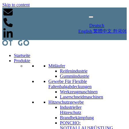
Skip to content
Deutsch
繁體中文
한국어
English
Startseite
Produkte
Mitläufer
Reifenindustrie
Gummiindustrie
Gewebe Für Flexible
Faltenbalgabdeckungen
Werkzeugmaschinen
Laserschneidmaschinen
Hitzeschutzgewebe
Industrieller
Hitzeschutz
Brandbekämpfung
PONCHO:
NOTFALLAUSRÜSTUNG