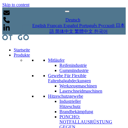
Skip to content
Deutsch
日本
English
Français
Español
Português
Русский
語
简体中文
繁體中文
한국어
Startseite
Produkte
Mitläufer
Reifenindustrie
Gummiindustrie
Gewebe Für Flexible
Faltenbalgabdeckungen
Werkzeugmaschinen
Laserschneidmaschinen
Hitzeschutzgewebe
Industrieller
Hitzeschutz
Brandbekämpfung
PONCHO:
NOTFALLAUSRÜSTUNG
GEGEN