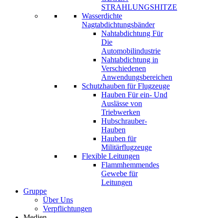
STRAHLUNGSHITZE
Wasserdichte
Nagtabdichtungsbänder
Nahtabdichtung Für
Die
Automobilindustrie
Nahtabdichtung in
Verschiedenen
Anwendungsbereichen
Schutzhauben für Flugzeuge
Hauben Für ein- Und
Auslässe von
Triebwerken
Hubschrauber-
Hauben
Hauben für
Militärflugzeuge
Flexible Leitungen
Flammhemmendes
Gewebe für
Leitungen
Gruppe
Über Uns
Verpflichtungen
Medien