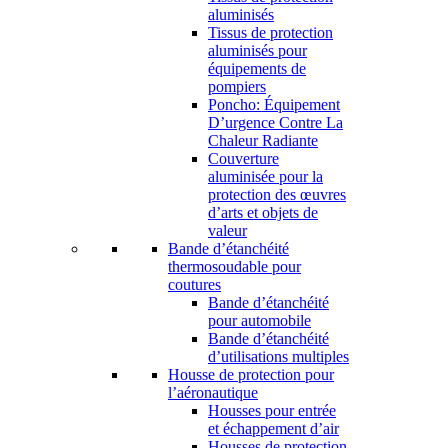
aluminisés
Tissus de protection
aluminisés pour
équipements de
pompiers
Poncho: Équipement
D’urgence Contre La
Chaleur Radiante
Couverture
aluminisée pour la
protection des œuvres
d’arts et objets de
valeur
Bande d’étanchéité
thermosoudable pour
coutures
Bande d’étanchéité
pour automobile
Bande d’étanchéité
d’utilisations multiples
Housse de protection pour
l’aéronautique
Housses pour entrée
et échappement d’air
Housses de protection