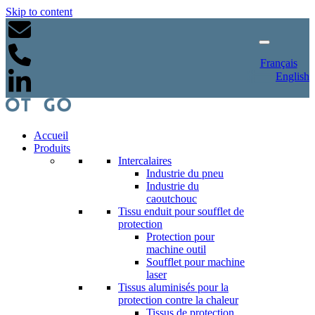
Skip to content
Français
English
Accueil
Produits
Intercalaires
Industrie du pneu
Industrie du
caoutchouc
Tissu enduit pour soufflet de
protection
Protection pour
machine outil
Soufflet pour machine
laser
Tissus aluminisés pour la
protection contre la chaleur
Tissus de protection