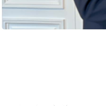
LE JOURNAL DES
ENTREPRISES | LE
GROUPE OTEGO SE
TOURNE VERS LES
MARCHÉS
INTERNATIONAUX