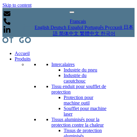
Skip to content
Français
日本
English
Deutsch
Español
Português
Русский
語
简体中文
繁體中文
한국어
Accueil
Produits
Intercalaires
Industrie du pneu
Industrie du
caoutchouc
Tissu enduit pour soufflet de
protection
Protection pour
machine outil
Soufflet pour machine
laser
Tissus aluminisés pour la
protection contre la chaleur
Tissus de protection
aluminisés