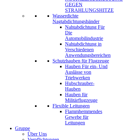
GEGEN
STRAHLUNGSHITZE
Wasserdichte
Nagtabdichtungsbänder
Nahtabdichtung Für
Die
Automobilindustrie
Nahtabdichtung in
Verschiedenen
Anwendungsbereichen
Schutzhauben für Flugzeuge
Hauben Für ein- Und
Auslässe von
Triebwerken
Hubschrauber-
Hauben
Hauben für
Militärflugzeuge
Flexible Leitungen
Flammhemmendes
Gewebe für
Leitungen
Gruppe
Über Uns
Verpflichtungen