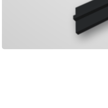
NEUER TREND:
DACHABDECKUNGSBAL
FÜR GROSSE CNC-M
ASCHINEN