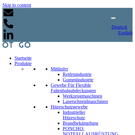
Skip to content
Deutsch
English
Startseite
Produkte
Mitläufer
Reifenindustrie
Gummiindustrie
Gewebe Für Flexible
Faltenbalgabdeckungen
Werkzeugmaschinen
Laserschneidmaschinen
Hitzeschutzgewebe
Industrieller
Hitzeschutz
Brandbekämpfung
PONCHO:
NOTFALLAUSRÜSTUNG