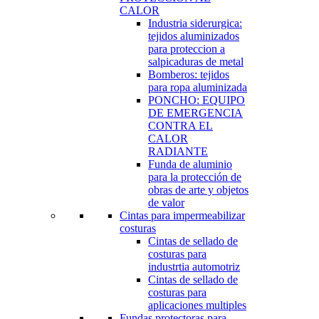
CALOR
Industria siderurgica:
tejidos aluminizados
para proteccion a
salpicaduras de metal
Bomberos: tejidos
para ropa aluminizada
PONCHO: EQUIPO
DE EMERGENCIA
CONTRA EL
CALOR
RADIANTE
Funda de aluminio
para la protección de
obras de arte y objetos
de valor
Cintas para impermeabilizar
costuras
Cintas de sellado de
costuras para
industrtia automotriz
Cintas de sellado de
costuras para
aplicaciones multiples
Fundas protectoras para