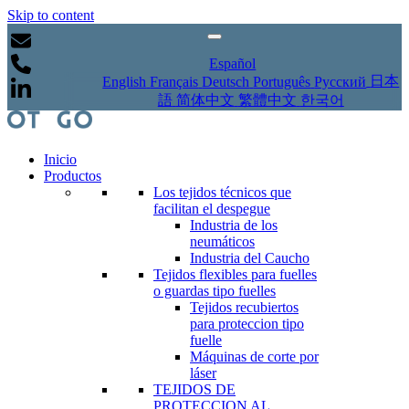
Skip to content
Español
日本
English
Français
Deutsch
Português
Русский
語
简体中文
繁體中文
한국어
Inicio
Productos
Los tejidos técnicos que
facilitan el despegue
Industria de los
neumáticos
Industria del Caucho
Tejidos flexibles para fuelles
o guardas tipo fuelles
Tejidos recubiertos
para proteccion tipo
fuelle
Máquinas de corte por
láser
TEJIDOS DE
PROTECCION AL