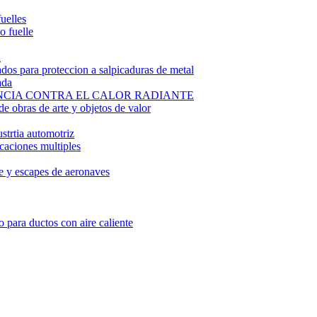
fuelles
o fuelle
R
zados para proteccion a salpicaduras de metal
ada
NCIA CONTRA EL CALOR RADIANTE
e obras de arte y objetos de valor
ustrtia automotriz
icaciones multiples
re y escapes de aeronaves
o para ductos con aire caliente