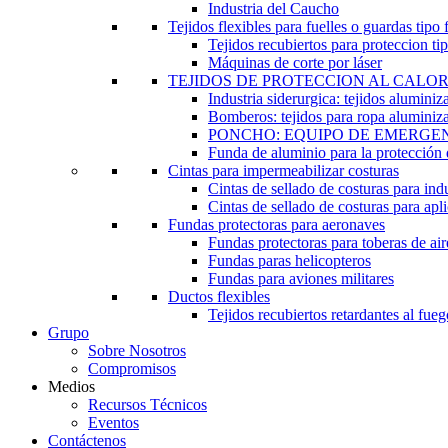
Industria del Caucho
Tejidos flexibles para fuelles o guardas tipo 
Tejidos recubiertos para proteccion tip
Máquinas de corte por láser
TEJIDOS DE PROTECCION AL CALO
Industria siderurgica: tejidos alumini
Bomberos: tejidos para ropa aluminiz
PONCHO: EQUIPO DE EMERGE
Funda de aluminio para la protección d
Cintas para impermeabilizar costuras
Cintas de sellado de costuras para ind
Cintas de sellado de costuras para apl
Fundas protectoras para aeronaves
Fundas protectoras para toberas de ai
Fundas paras helicopteros
Fundas para aviones militares
Ductos flexibles
Tejidos recubiertos retardantes al fueg
Grupo
Sobre Nosotros
Compromisos
Medios
Recursos Técnicos
Eventos
Contáctenos