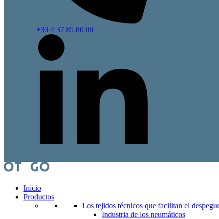
+33 4 37 85 80 00
|
Inicio
Productos
Los tejidos técnicos que facilitan el despegu
Industria de los neumáticos