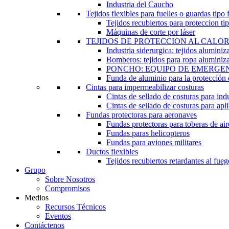
Industria del Caucho
Tejidos flexibles para fuelles o guardas tipo 
Tejidos recubiertos para proteccion tip
Máquinas de corte por láser
TEJIDOS DE PROTECCION AL CALO
Industria siderurgica: tejidos alumini
Bomberos: tejidos para ropa aluminiz
PONCHO: EQUIPO DE EMERGE
Funda de aluminio para la protección d
Cintas para impermeabilizar costuras
Cintas de sellado de costuras para ind
Cintas de sellado de costuras para apl
Fundas protectoras para aeronaves
Fundas protectoras para toberas de ai
Fundas paras helicopteros
Fundas para aviones militares
Ductos flexibles
Tejidos recubiertos retardantes al fueg
Grupo
Sobre Nosotros
Compromisos
Medios
Recursos Técnicos
Eventos
Contáctenos