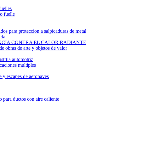
fuelles
o fuelle
R
zados para proteccion a salpicaduras de metal
ada
NCIA CONTRA EL CALOR RADIANTE
e obras de arte y objetos de valor
ustrtia automotriz
icaciones multiples
re y escapes de aeronaves
o para ductos con aire caliente