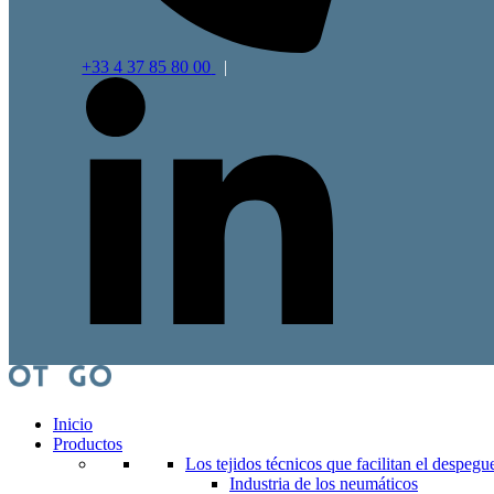
+33 4 37 85 80 00
|
Inicio
Productos
Los tejidos técnicos que facilitan el despegu
Industria de los neumáticos