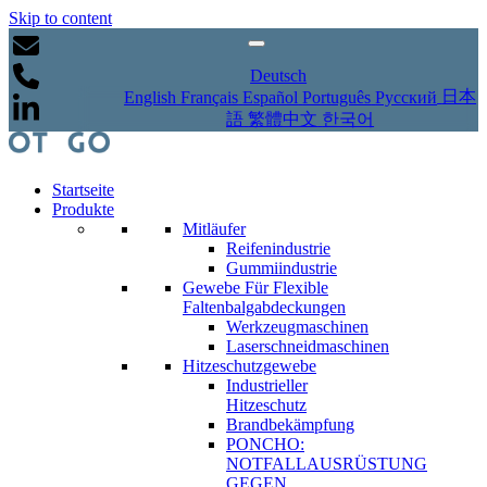
Skip to content
Deutsch
日本
English
Français
Español
Português
Русский
語
繁體中文
한국어
Startseite
Produkte
Mitläufer
Reifenindustrie
Gummiindustrie
Gewebe Für Flexible
Faltenbalgabdeckungen
Werkzeugmaschinen
Laserschneidmaschinen
Hitzeschutzgewebe
Industrieller
Hitzeschutz
Brandbekämpfung
PONCHO:
NOTFALLAUSRÜSTUNG
GEGEN