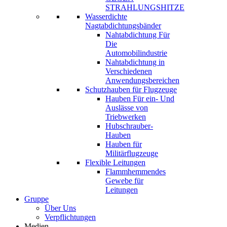
STRAHLUNGSHITZE
Wasserdichte
Nagtabdichtungsbänder
Nahtabdichtung Für
Die
Automobilindustrie
Nahtabdichtung in
Verschiedenen
Anwendungsbereichen
Schutzhauben für Flugzeuge
Hauben Für ein- Und
Auslässe von
Triebwerken
Hubschrauber-
Hauben
Hauben für
Militärflugzeuge
Flexible Leitungen
Flammhemmendes
Gewebe für
Leitungen
Gruppe
Über Uns
Verpflichtungen
Medien