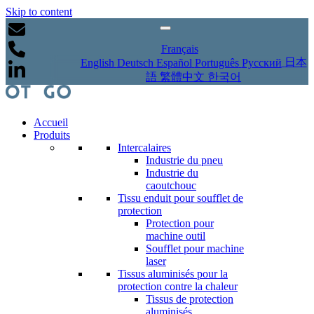
Skip to content
Français
日本
English
Deutsch
Español
Português
Русский
語
繁體中文
한국어
Accueil
Produits
Intercalaires
Industrie du pneu
Industrie du
caoutchouc
Tissu enduit pour soufflet de
protection
Protection pour
machine outil
Soufflet pour machine
laser
Tissus aluminisés pour la
protection contre la chaleur
Tissus de protection
aluminisés