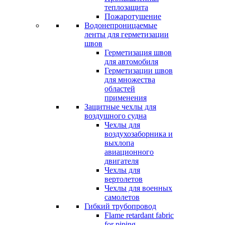
теплозащита
Пожаротушение
Водонепроницаемые
ленты для герметизации
швов
Герметизация швов
для автомобиля
Герметизации швов
для множества
областей
применения
Защитные чехлы для
воздушного судна
Чехлы для
воздухозаборника и
выхлопа
авиационного
двигателя
Чехлы для
вертолетов
Чехлы для военных
самолетов
Гибкий трубопровод
Flame retardant fabric
for piping