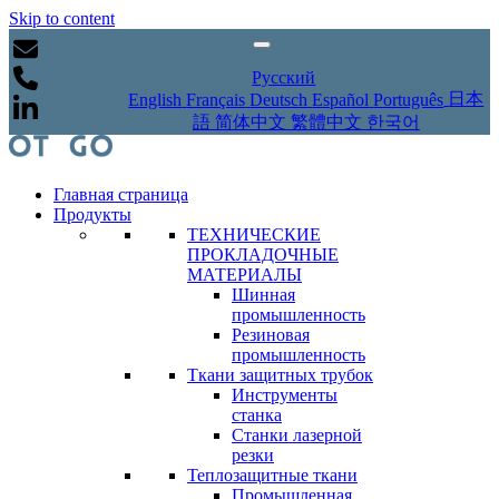
Skip to content
Русский
日本
English
Français
Deutsch
Español
Português
語
简体中文
繁體中文
한국어
Главная страница
Продукты
ТЕХНИЧЕСКИЕ
ПРОКЛАДОЧНЫЕ
МАТЕРИАЛЫ
Шинная
промышленность
Резиновая
промышленность
Ткани защитных трубок
Инструменты
станка
Станки лазерной
резки
Теплозащитные ткани
Промышленная