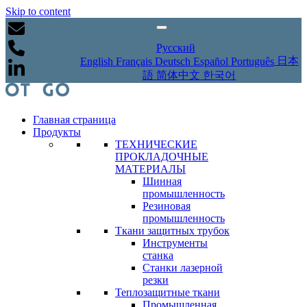
Skip to content
Русский
日本
English
Français
Deutsch
Español
Português
語
简体中文
한국어
Главная страница
Продукты
ТЕХНИЧЕСКИЕ
ПРОКЛАДОЧНЫЕ
МАТЕРИАЛЫ
Шинная
промышленность
Резиновая
промышленность
Ткани защитных трубок
Инструменты
станка
Станки лазерной
резки
Теплозащитные ткани
Промышленная