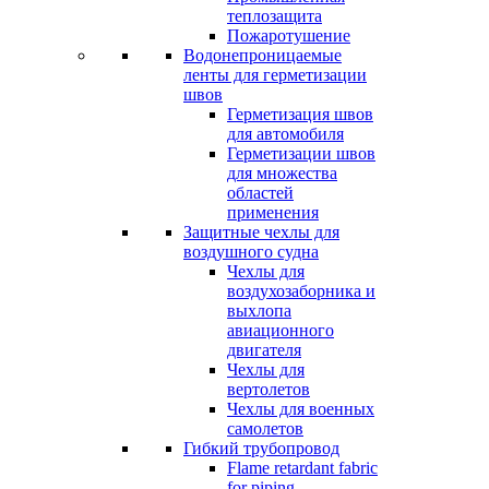
теплозащита
Пожаротушение
Водонепроницаемые
ленты для герметизации
швов
Герметизация швов
для автомобиля
Герметизации швов
для множества
областей
применения
Защитные чехлы для
воздушного судна
Чехлы для
воздухозаборника и
выхлопа
авиационного
двигателя
Чехлы для
вертолетов
Чехлы для военных
самолетов
Гибкий трубопровод
Flame retardant fabric
for piping