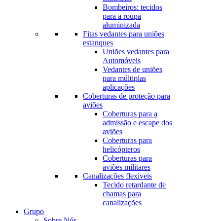
Bombeiros: tecidos
para a roupa
aluminizada
Fitas vedantes para uniões
estanques
Uniões vedantes para
Automóveis
Vedantes de uniões
para múltiplas
aplicações
Coberturas de proteção para
aviões
Coberturas para a
admissão e escape dos
aviões
Coberturas para
helicópteros
Coberturas para
aviões militares
Canalizações flexíveis
Tecido retardante de
chamas para
canalizações
Grupo
Sobre Nós