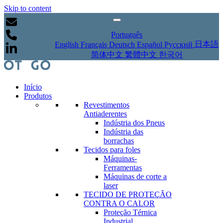
Skip to content
Português
日本語
English
Français
Deutsch
Español
Русский
简体中文
繁體中文
한국어
Início
Produtos
Revestimentos
Antiaderentes
Indústria dos Pneus
Indústria das
borrachas
Tecidos para foles
Máquinas-
Ferramentas
Máquinas de corte a
laser
TECIDO DE PROTEÇÃO
CONTRA O CALOR
Proteção Térnica
Industrial