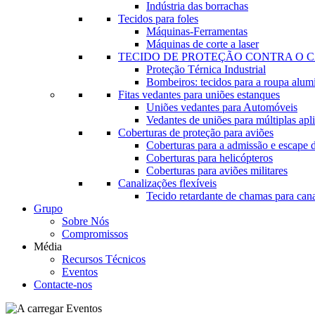
Indústria das borrachas
Tecidos para foles
Máquinas-Ferramentas
Máquinas de corte a laser
TECIDO DE PROTEÇÃO CONTRA O 
Proteção Térnica Industrial
Bombeiros: tecidos para a roupa alum
Fitas vedantes para uniões estanques
Uniões vedantes para Automóveis
Vedantes de uniões para múltiplas apl
Coberturas de proteção para aviões
Coberturas para a admissão e escape 
Coberturas para helicópteros
Coberturas para aviões militares
Canalizações flexíveis
Tecido retardante de chamas para can
Grupo
Sobre Nós
Compromissos
Média
Recursos Técnicos
Eventos
Contacte-nos