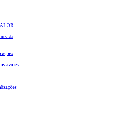
CALOR
inizada
icações
dos aviões
alizações