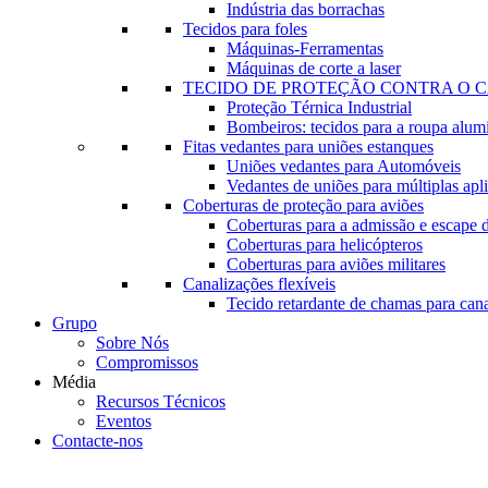
Indústria das borrachas
Tecidos para foles
Máquinas-Ferramentas
Máquinas de corte a laser
TECIDO DE PROTEÇÃO CONTRA O 
Proteção Térnica Industrial
Bombeiros: tecidos para a roupa alum
Fitas vedantes para uniões estanques
Uniões vedantes para Automóveis
Vedantes de uniões para múltiplas apl
Coberturas de proteção para aviões
Coberturas para a admissão e escape 
Coberturas para helicópteros
Coberturas para aviões militares
Canalizações flexíveis
Tecido retardante de chamas para can
Grupo
Sobre Nós
Compromissos
Média
Recursos Técnicos
Eventos
Contacte-nos