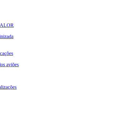
CALOR
inizada
icações
dos aviões
alizações