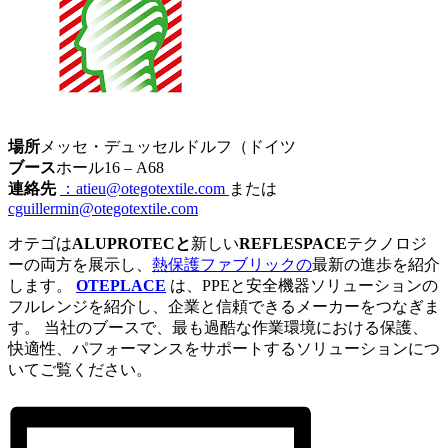
場所
メッセ・デュッセルドルフ（ドイツ
ブース
ホール16 – A68
連絡先
：atieu@otegotextile.com
または
cguillermin@otegotextile.com
オテゴは
ALUPROTECと
新しい
REFLESPACE
テクノロジ
ーの両方を展示し、
熱保護ファブリックの
最新の進歩を紹介
します。
OTEPLACE
は、PPEと安全機器ソリューションの
フルレンジを紹介し、企業と信頼できるメーカーをつなぎま
す。 当社のブースで、最も過酷な作業環境における保護、
快適性、パフォーマンスをサポートするソリューションにつ
いてご覧ください。