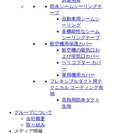
対策用具
防水シームシーリングテ
ープ
自動車用シームシ
ーリング
多機能性なシーム
シーリングテープ
航空機用保護カバー
航空機の吸気口お
よび排気口カバー
ヘリコプター カバ
ー
軍用機用カバー
フレキシブルダクト用テ
クニカル コーティング布
地
高熱用防炎ダクト
生地
グループについて
会社概要
取り組み
メディア情報