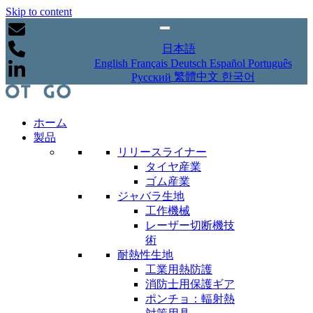
Skip to content
日本語
English
Français
Deutsch
Español
Português
繁體中文
한국어
Русский
ホーム
製品
リリースライナー
タイヤ産業
ゴム産業
ジャバラ生地
工作機械
レーザー切断機技
術
耐熱性生地
工業用熱防護
消防士用保護ギア
ポンチョ：輻射熱