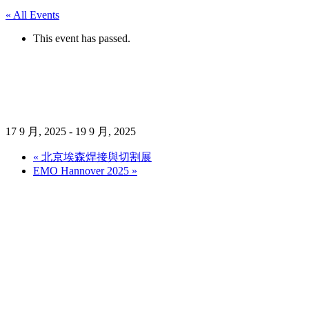
« All Events
This event has passed.
RUBBER TECH CHINA
2025
17 9 月, 2025
-
19 9 月, 2025
«
北京埃森焊接與切割展
EMO Hannover 2025
»