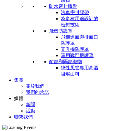
織物
防水密封膠帶
汽車密封膠帶
為多種用途設計的
密封技術
飛機防護罩
飛機進氣與排氣口
防護罩
直升機防護罩
軍用戰鬥機護罩
耐熱和隔熱織物
繞性風管專用高溫
阻燃面料
集團
關於我們
我們的承諾
媒體
新聞
活動
聯繫我們