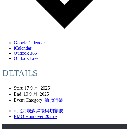
Google Calendar
iCalendar
Outlook 365
Outlook Live
DETAILS
Start:
17 9 月, 2025
End:
19 9 月, 2025
Event Category:
輪胎行業
«
北京埃森焊接與切割展
EMO Hannover 2025
»