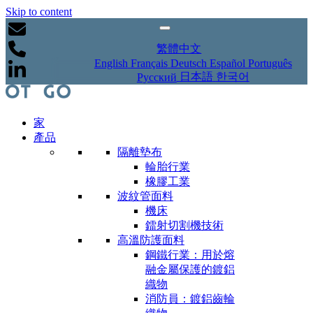
Skip to content
繁體中文
English
Français
Deutsch
Español
Português
日本語
한국어
Русский
家
產品
隔離墊布
輪胎行業
橡膠工業
波紋管面料
機床
鐳射切割機技術
高溫防護面料
鋼鐵行業：用於熔
融金屬保護的鍍鋁
織物
消防員：鍍鋁齒輪