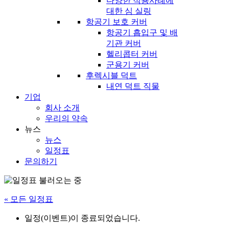
다양한 적용사례에
대한 심 실링
항공기 보호 커버
항공기 흡입구 및 배
기관 커버
헬리콥터 커버
군용기 커버
후렉시블 덕트
내연 덕트 직물
기업
회사 소개
우리의 약속
뉴스
뉴스
일정표
문의하기
« 모든 일정표
일정(이벤트)이 종료되었습니다.