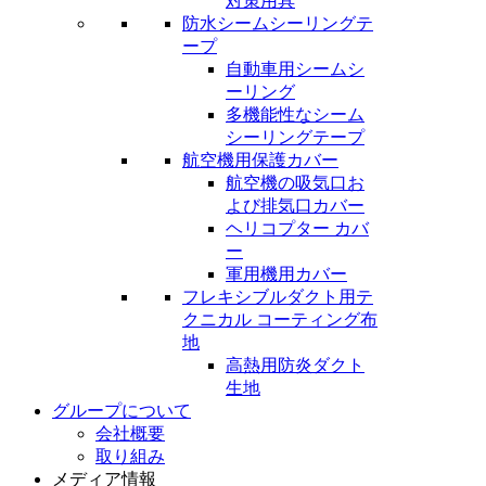
対策用具
防水シームシーリングテ
ープ
自動車用シームシ
ーリング
多機能性なシーム
シーリングテープ
航空機用保護カバー
航空機の吸気口お
よび排気口カバー
ヘリコプター カバ
ー
軍用機用カバー
フレキシブルダクト用テ
クニカル コーティング布
地
高熱用防炎ダクト
生地
グループについて
会社概要
取り組み
メディア情報