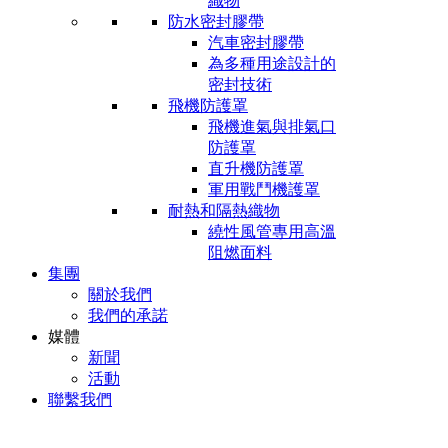
織物
防水密封膠帶
汽車密封膠帶
為多種用途設計的
密封技術
飛機防護罩
飛機進氣與排氣口
防護罩
直升機防護罩
軍用戰鬥機護罩
耐熱和隔熱織物
繞性風管專用高溫
阻燃面料
集團
關於我們
我們的承諾
媒體
新聞
活動
聯繫我們