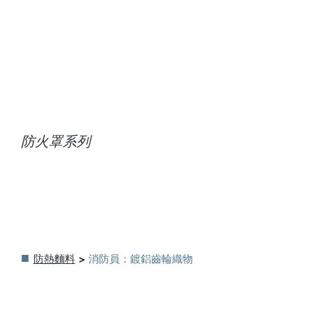
消防員：面料
用於鍍鋁齒輪
防火罩系列
防熱麵料
>
消防員：鍍鋁齒輪織物