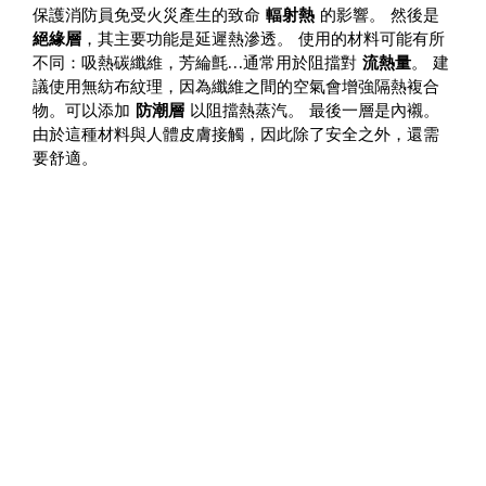
保護消防員免受火災產生的致命
輻射熱
的影響。 然後是
絕緣層
，其主要功能是延遲熱滲透。 使用的材料可能有所
不同：吸熱碳纖維，芳綸氈…通常用於阻擋對
流熱量
。 建
議使用無紡布紋理，因為纖維之間的空氣會增強隔熱複合
物。可以添加
防潮層
以阻擋熱蒸汽。 最後一層是內襯。
由於這種材料與人體皮膚接觸，因此除了安全之外，還需
要舒適。