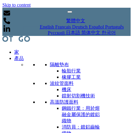
Skip to content
繁體中文
English
Français
Deutsch
Español
Português
日本語
简体中文
한국어
Русский
家
產品
隔離墊布
輪胎行業
橡膠工業
波紋管面料
機床
鐳射切割機技術
高溫防護面料
鋼鐵行業：用於熔
融金屬保護的鍍鋁
織物
消防員：鍍鋁齒輪