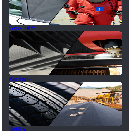
防水密封膠帶
波紋管面料
隔離墊布