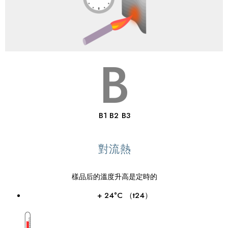
B
B1 B2 B3
對流熱
樣品后的溫度升高是定時的
+ 24°C （t24）