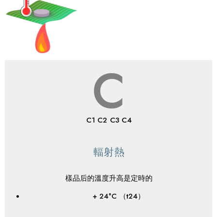
C
C1 C2 C3 C4
輻射熱
樣品后的溫度升高是定時的
+ 24°C （t24）