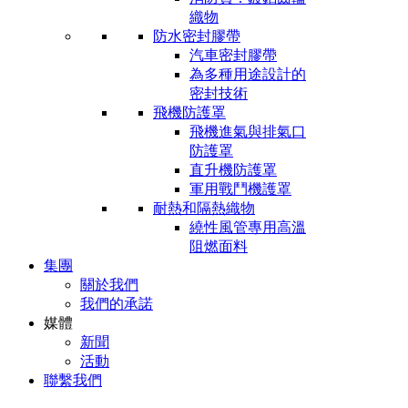
織物
防水密封膠帶
汽車密封膠帶
為多種用途設計的
密封技術
飛機防護罩
飛機進氣與排氣口
防護罩
直升機防護罩
軍用戰鬥機護罩
耐熱和隔熱織物
繞性風管專用高溫
阻燃面料
集團
關於我們
我們的承諾
媒體
新聞
活動
聯繫我們