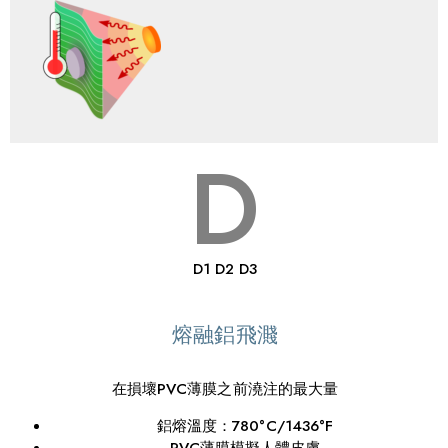
D
D1 D2 D3
熔融鋁飛濺
在損壞PVC薄膜之前澆注的最大量
鋁熔溫度：780°C/1436°F