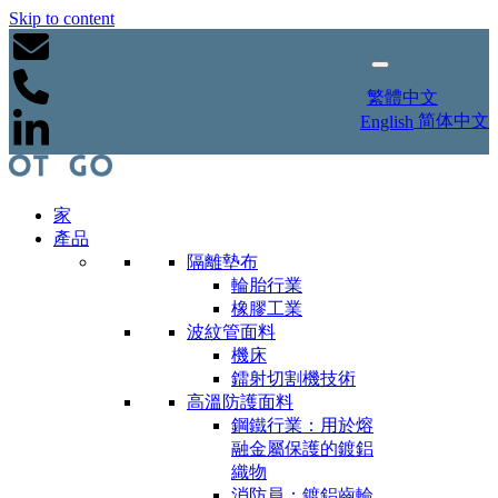
Skip to content
繁體中文
简体中文
English
家
產品
隔離墊布
輪胎行業
橡膠工業
波紋管面料
機床
鐳射切割機技術
高溫防護面料
鋼鐵行業：用於熔
融金屬保護的鍍鋁
織物
消防員：鍍鋁齒輪