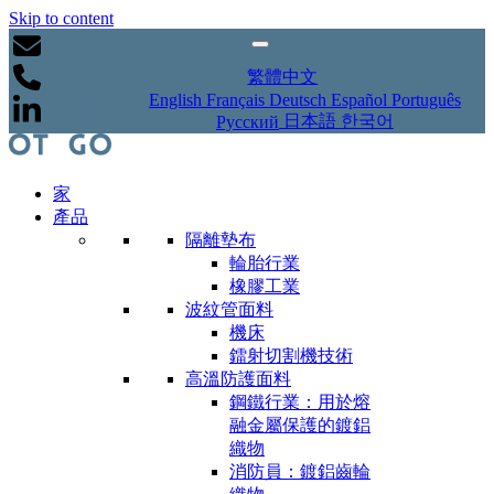
Skip to content
繁體中文
English
Français
Deutsch
Español
Português
日本語
한국어
Русский
家
產品
隔離墊布
輪胎行業
橡膠工業
波紋管面料
機床
鐳射切割機技術
高溫防護面料
鋼鐵行業：用於熔
融金屬保護的鍍鋁
織物
消防員：鍍鋁齒輪