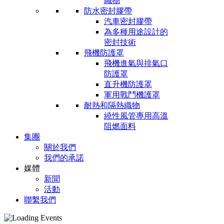
織物
防水密封膠帶
汽車密封膠帶
為多種用途設計的
密封技術
飛機防護罩
飛機進氣與排氣口
防護罩
直升機防護罩
軍用戰鬥機護罩
耐熱和隔熱織物
繞性風管專用高溫
阻燃面料
集團
關於我們
我們的承諾
媒體
新聞
活動
聯繫我們