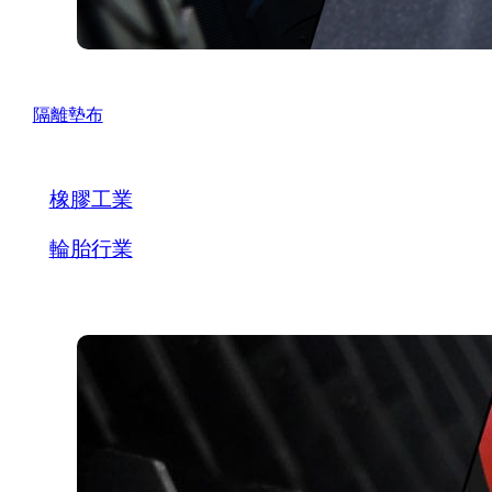
隔離墊布
橡膠工業
輪胎行業