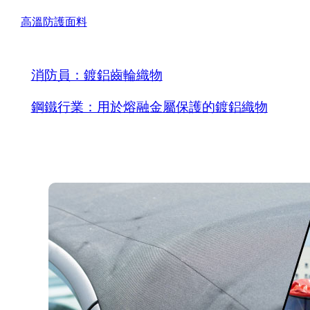
高溫防護面料
消防員：鍍鋁齒輪織物
鋼鐵行業：用於熔融金屬保護的鍍鋁織物