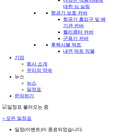
다양한 적용사례에
대한 심 실링
항공기 보호 커버
항공기 흡입구 및 배
기관 커버
헬리콥터 커버
군용기 커버
후렉시블 덕트
내연 덕트 직물
기업
회사 소개
우리의 약속
뉴스
뉴스
일정표
문의하기
« 모든 일정표
일정(이벤트)이 종료되었습니다.