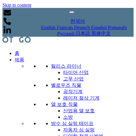
Skip to content
한국어
English
Français
Deutsch
Español
Português
日本語
简体中文
Русский
홈
제품
릴리스 라이너
타이어 산업
고무 산업
벨로우즈 직물
공작기계
레이저 절삭 기계
열 보호 직물
산업용 열 보호
소방
방수 심 실링 테이프
자동차 심 실링