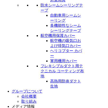
対策用具
防水シームシーリングテ
ープ
自動車用シームシ
ーリング
多機能性なシーム
シーリングテープ
航空機用保護カバー
航空機の吸気口お
よび排気口カバー
ヘリコプター カバ
ー
軍用機用カバー
フレキシブルダクト用テ
クニカル コーティング布
地
高熱用防炎ダクト
生地
グループについて
会社概要
取り組み
メディア情報