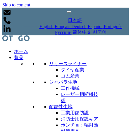
Skip to content
日本語
English
Français
Deutsch
Español
Português
简体中文
한국어
Русский
ホーム
製品
リリースライナー
タイヤ産業
ゴム産業
ジャバラ生地
工作機械
レーザー切断機技
術
耐熱性生地
工業用熱防護
消防士用保護ギア
ポンチョ：輻射熱