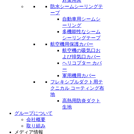
対策用具
防水シームシーリングテ
ープ
自動車用シームシ
ーリング
多機能性なシーム
シーリングテープ
航空機用保護カバー
航空機の吸気口お
よび排気口カバー
ヘリコプター カバ
ー
軍用機用カバー
フレキシブルダクト用テ
クニカル コーティング布
地
高熱用防炎ダクト
生地
グループについて
会社概要
取り組み
メディア情報