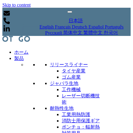
Skip to content
日本語
English
Français
Deutsch
Español
Português
简体中文
繁體中文
한국어
Русский
ホーム
製品
リリースライナー
タイヤ産業
ゴム産業
ジャバラ生地
工作機械
レーザー切断機技
術
耐熱性生地
工業用熱防護
消防士用保護ギア
ポンチョ：輻射熱